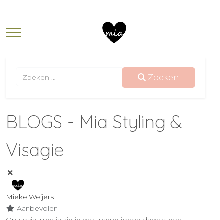
Mobile Menu Toggle
Zoeken
Zoeken
BLOGS - Mia Styling &
Visagie
Mieke Weijers
Aanbevolen
Op social media zie je met name jonge dames een