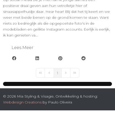
positieve draai geven aan hun vetrolletje hier of
sinaasappelhuidje daar. Hear hear! Blij dat het tij keert en we
weer met beide benen op de grond komen te staan. Want
niets zo bedrieglijk als die opgepoetste foto's in de
modebladen en gelikte Instagram accounts. Eerlijk is eerlijk,
ik kan genieten va...
Lees Meer
1
First Page
Previous Page
Next Page
Last Page
© 2026 Mia Styling & Visagie, Ontwikkeling & hosting:
Webdesign Creations
by Paulo Oliveira