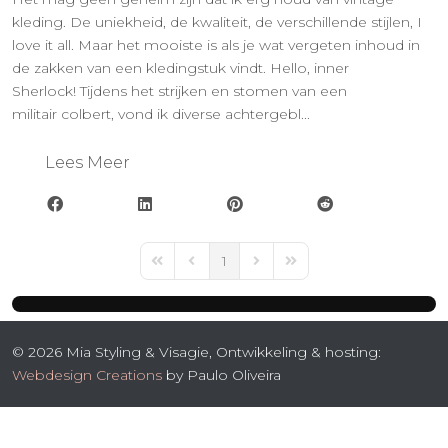
kleding. De uniekheid, de kwaliteit, de verschillende stijlen, I
love it all. Maar het mooiste is als je wat vergeten inhoud in
de zakken van een kledingstuk vindt. Hello, inner
Sherlock! Tijdens het strijken en stomen van een
militair colbert, vond ik diverse achtergebl...
Lees Meer
1
First Page
Previous Page
Next Page
Last Page
© 2026 Mia Styling & Visagie, Ontwikkeling & hosting:
Webdesign Creations
by Paulo Oliveira