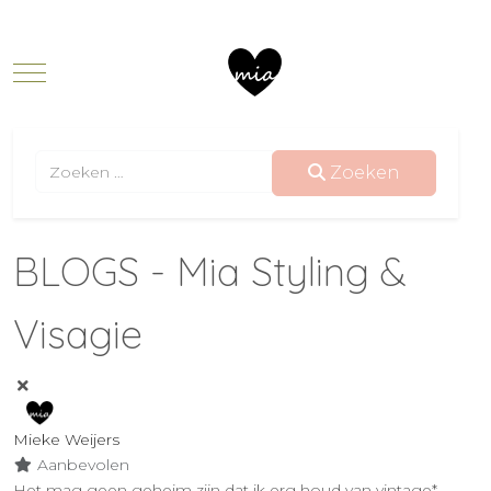
Mobile Menu Toggle
Zoeken
Zoeken
BLOGS - Mia Styling &
Visagie
Mieke Weijers
Aanbevolen
Het mag geen geheim zijn dat ik erg houd van vintage*