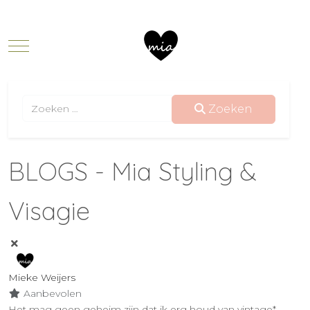
Mobile Menu Toggle
Zoeken
Zoeken
BLOGS - Mia Styling &
Visagie
Mieke Weijers
Aanbevolen
Het mag geen geheim zijn dat ik erg houd van vintage*