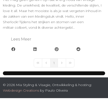
kleding. De uniekheid, de kwaliteit, de verschillende stijlen, I
love it all. Maar het mooiste is als je wat vergeten inhoud in
de zakken van een kledingstuk vindt. Hello, inner
Sherlock! Tijdens het strijken en stomen van een
militair colbert, vond ik diverse achtergebl...
Lees Meer
1
First Page
Previous Page
Next Page
Last Page
© 2026 Mia Styling & Visagie, Ontwikkeling & hosting:
Webdesign Creations
by Paulo Oliveira